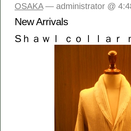
OSAKA
— administrator @ 4:
New Arrivals
Sｈａｗｌ ｃｏｌｌａｒ